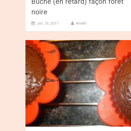
Bûche (en retard) façon forêt
noire
Jan. 13, 2017
4ine81