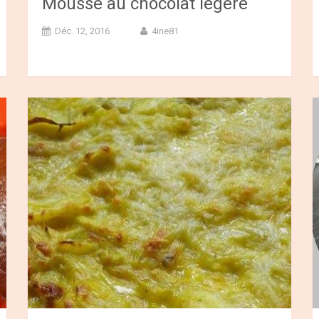
Mousse au chocolat lègère
Déc. 12, 2016
4ine81