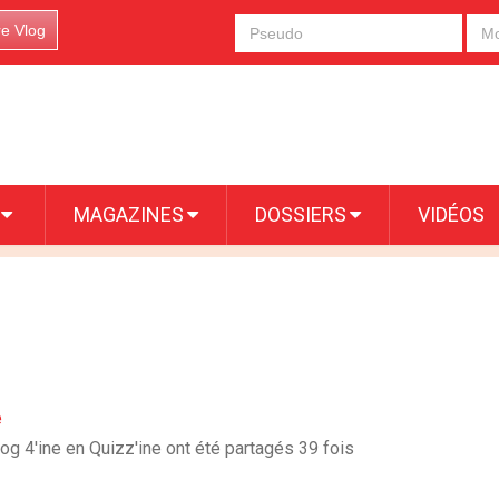
re Vlog
S
MAGAZINES
DOSSIERS
VIDÉOS
e
log 4'ine en Quizz'ine ont été partagés 39 fois