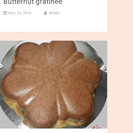
Butternut gratinée
Nov. 26, 2016
4ine81