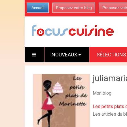
Accueil
Proposez votre blog
Proposez vot
NOUVEAUX
SÉLECTION
juliamar
Mon blog
Les petits plats 
Les articles du b