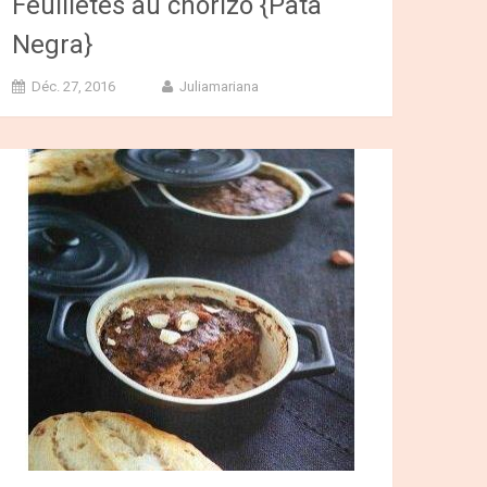
Feuilletés au chorizo {Pata
Negra}
Déc. 27, 2016
Juliamariana