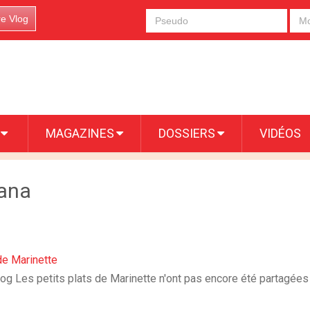
re Vlog
S
MAGAZINES
DOSSIERS
VIDÉOS
iana
de Marinette
log Les petits plats de Marinette n'ont pas encore été partagées