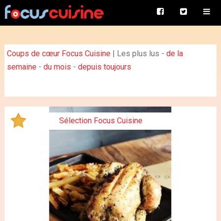
Coups de cœur Focus Cuisine
|
Les plus lus
-
de la
semaine
-
du mois
-
depuis toujours
Sélection Focus Cuisine