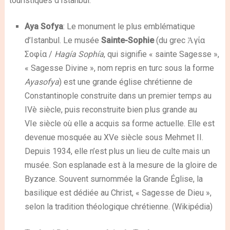
touristiques d’Istanbul.
Aya Sofya
: Le monument le plus emblématique
d’Istanbul. Le musée
Sainte-Sophie
(du grec
Ἁγία
Σοφία
/
Hagía Sophía
, qui signifie « sainte Sagesse »,
« Sagesse Divine », nom repris en turc sous la forme
Ayasofya
) est une grande église chrétienne de
Constantinople construite dans un premier temps au
IVè siècle, puis reconstruite bien plus grande au
VI
e
siècle où elle a acquis sa forme actuelle. Elle est
devenue mosquée au XVe siècle sous Mehmet II.
Depuis 1934, elle n’est plus un lieu de culte mais un
musée. Son esplanade est à la mesure de la gloire de
Byzance. Souvent surnommée la Grande Église, la
basilique est dédiée au Christ, « Sagesse de Dieu »,
selon la tradition théologique chrétienne. (Wikipédia)