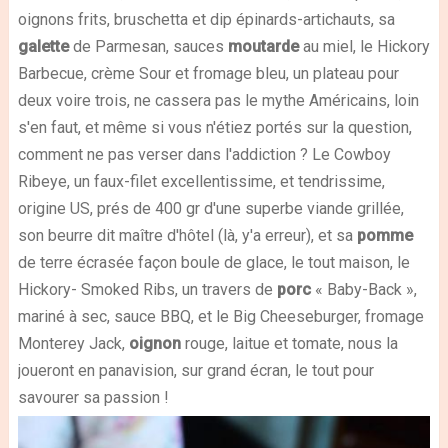
oignons frits, bruschetta et dip épinards-artichauts, sa
galette
de Parmesan, sauces
moutarde
au miel, le Hickory
Barbecue, crème Sour et fromage bleu, un plateau pour
deux voire trois, ne cassera pas le mythe Américains, loin
s'en faut, et même si vous n'étiez portés sur la question,
comment ne pas verser dans l'addiction ? Le Cowboy
Ribeye, un faux-filet excellentissime, et tendrissime,
origine US, prés de 400 gr d'une superbe viande grillée,
son beurre dit maître d'hôtel (là, y'a erreur), et sa
pomme
de terre écrasée façon boule de glace, le tout maison, le
Hickory- Smoked Ribs, un travers de
porc
« Baby-Back »,
mariné à sec, sauce BBQ, et le Big Cheeseburger, fromage
Monterey Jack,
oignon
rouge, laitue et tomate, nous la
joueront en panavision, sur grand écran, le tout pour
savourer sa passion !