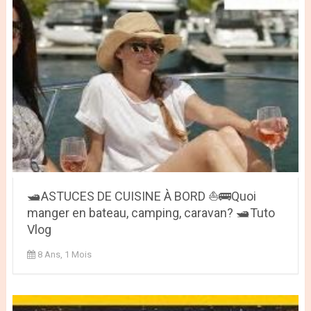
🛥️ASTUCES DE CUISINE À BORD ⛵🚌Quoi
manger en bateau, camping, caravan? 🛥️Tuto
Vlog
8 Ans, 1 Mois