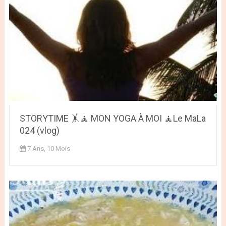
STORYTIME 🤸🧘 MON YOGA À MOI 🧘Le MaLa
024 (vlog)
7 Ans, 10 Mois