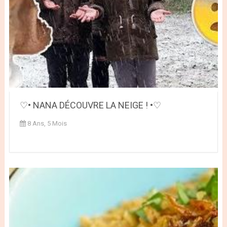
♡• NANA DÉCOUVRE LA NEIGE ! •♡
8 Ans, 5 Mois