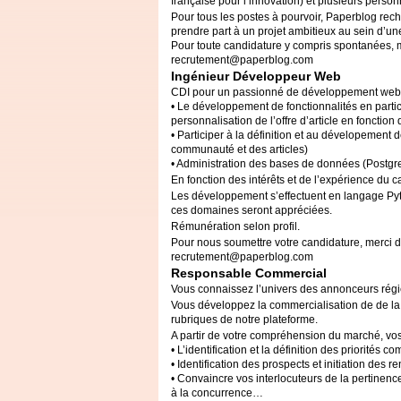
française pour l’innovation) et plusieurs person
Pour tous les postes à pourvoir, Paperblog rec
prendre part à un projet ambitieux au sein d’u
Pour toute candidature y compris spontanées, m
recrutement@paperblog.com
Ingénieur Développeur Web
CDI
pour un passionné de développement web, 
• Le développement de fonctionnalités en partic
personnalisation de l’offre d’article en fonction
• Participer à la définition et au dévelopement 
communauté et des articles)
• Administration des bases de données (Postgre
En fonction des intérêts et de l’expérience du 
Les développement s’effectuent en langage Py
ces domaines seront appréciées.
Rémunération selon profil.
Pour nous soumettre votre candidature, merci d’
recrutement@paperblog.com
Responsable Commercial
Vous connaissez l’univers des annonceurs rég
Vous développez la commercialisation de de la
rubriques de notre plateforme.
A partir de votre compréhension du marché, vos m
• L’identification et la définition des priorités 
• Identification des prospects et initiation des 
• Convaincre vos interlocuteurs de la pertinenc
à la concurrence…