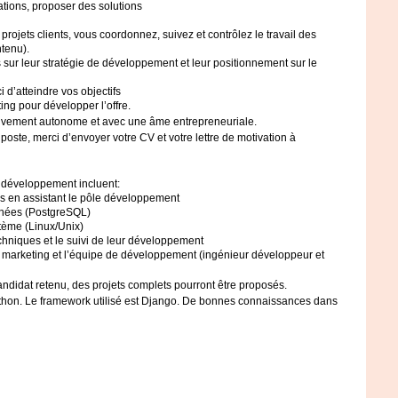
ations, proposer des solutions
s projets clients, vous coordonnez, suivez et contrôlez le travail des
tenu).
 sur leur stratégie de développement et leur positionnement sur le
i d’atteindre vos objectifs
ting pour développer l’offre.
ivement autonome et avec une âme entrepreneuriale.
oste, merci d’envoyer votre CV et votre lettre de motivation à
 développement incluent:
és en assistant le pôle développement
onnées (PostgreSQL)
ystème (Linux/Unix)
techniques et le suivi de leur développement
s et marketing et l’équipe de développement (ingénieur développeur et
candidat retenu, des projets complets pourront être proposés.
thon. Le framework utilisé est Django. De bonnes connaissances dans