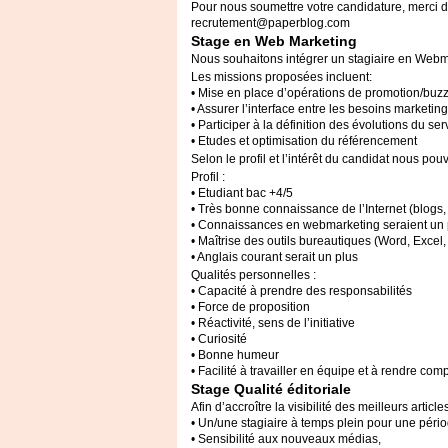
Pour nous soumettre votre candidature, merci d’
recrutement@paperblog.com
Stage en Web Marketing
Nous souhaitons intégrer un stagiaire en Web
Les missions proposées incluent:
• Mise en place d’opérations de promotion/buzz
• Assurer l’interface entre les besoins marketi
• Participer à la définition des évolutions du ser
• Etudes et optimisation du référencement
Selon le profil et l’intérêt du candidat nous p
Profil :
• Etudiant bac +4/5
• Très bonne connaissance de l’Internet (blog
• Connaissances en webmarketing seraient un 
• Maîtrise des outils bureautiques (Word, Excel
• Anglais courant serait un plus
Qualités personnelles :
• Capacité à prendre des responsabilités
• Force de proposition
• Réactivité, sens de l’initiative
• Curiosité
• Bonne humeur
• Facilité à travailler en équipe et à rendre com
Stage Qualité éditoriale
Afin d’accroître la visibilité des meilleurs artic
• Un/une stagiaire à temps plein pour une péri
• Sensibilité aux nouveaux médias,