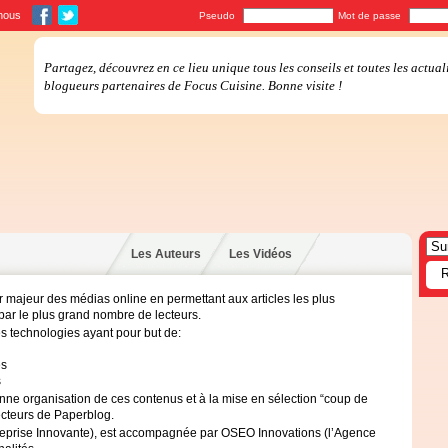
nous
Pseudo
Mot de passe
Partagez, découvrez en ce lieu unique tous les conseils et toutes les actual
blogueurs partenaires de Focus Cuisine. Bonne visite !
Les Auteurs
Les Vidéos
 majeur des médias online en permettant aux articles les plus
s par le plus grand nombre de lecteurs.
s technologies ayant pour but de:
es
s
bonne organisation de ces contenus et à la mise en sélection “coup de
lecteurs de Paperblog.
eprise Innovante), est accompagnée par
OSEO
Innovations (l’Agence