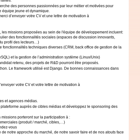
nalités.
herche des personnes passionnées par leur métier et motivées pour
ne équipe jeune et dynamique.
erci d’envoyer votre CV et une lettre de motivation à
les missions proposées au sein de l'équipe de développement incluent:
ulier des fonctionnalités sociales (espaces de discussion innovants,
 du profil des lecteurs…)
de fonctionnalités techniques diverses (
CRM
, back office de gestion de la
SQL) et la gestion de l’administration système (Linux/Unix)
candidat retenu, des projets de R&D pourront être proposés.
thon. Le framework utilisé est Django. De bonnes connaissances dans
envoyer votre CV et votre lettre de motivation à
ies et agences médias.
 plateforme auprès de cibles médias et développez le sponsoring des
issions porteront sur la participation à :
commerciales (produit / marché, cibles,…)
rendez-vous
e de notre approche du marché, de notre savoir faire et de nos atouts face