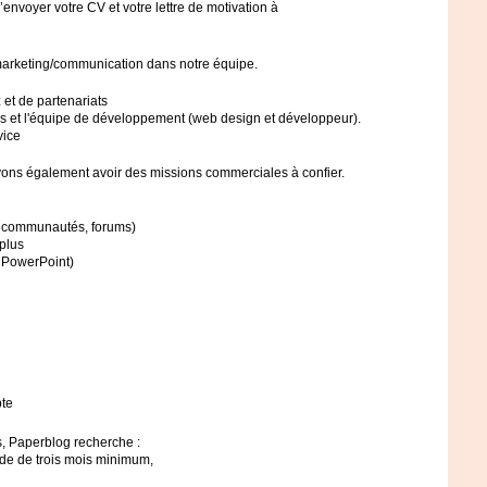
envoyer votre CV et votre lettre de motivation à
marketing/communication dans notre équipe.
 et de partenariats
ngs et l'équipe de développement (web design et développeur).
vice
ouvons également avoir des missions commerciales à confier.
s, communautés, forums)
plus
, PowerPoint)
pte
les, Paperblog recherche :
ode de trois mois minimum,