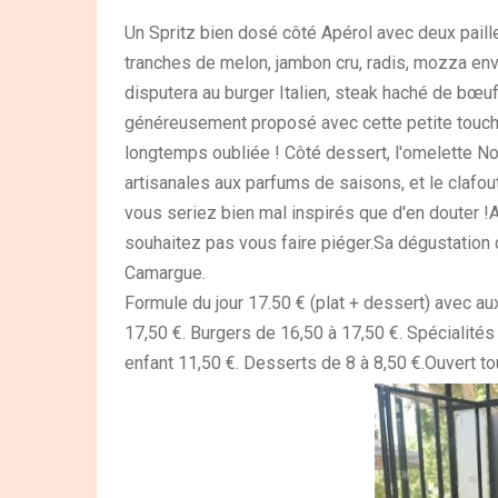
Un Spritz bien dosé côté Apérol avec deux paille
tranches de melon, jambon cru, radis, mozza env
disputera au burger Italien, steak haché de bœu
généreusement proposé avec cette petite touch
longtemps oubliée ! Côté dessert, l'omelette N
artisanales aux parfums de saisons, et le clafouti
vous seriez bien mal inspirés que d'en douter 
souhaitez pas vous faire piéger.Sa dégustation 
Camargue.
Formule du jour 17.50 € (plat + dessert) avec aux
17,50 €. Burgers de 16,50 à 17,50 €. Spécialité
enfant 11,50 €. Desserts de 8 à 8,50 €.Ouvert to