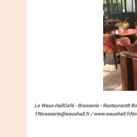
Le Waux-Hall
Café - Brasserie - Restaurant
8 Bo
19
brasserie@wauxhall.fr
/ www.wauxhall.fr
Not