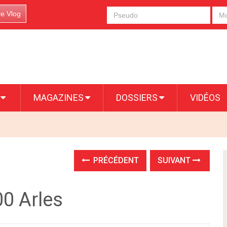
re Vlog
S
MAGAZINES
DOSSIERS
VIDÉOS
PRÉCÉDENT
SUIVANT
00 Arles