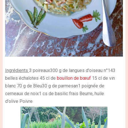
Ingrédients
3 poireaux
300 g de langues d'oiseau n°14
3
belles échalotes
45 cl de
bouillon de bœuf
15 cl de vin
blanc
70 g de Bleu
30 g de parmesan
1 poignée de
cerneaux de noix
1 cs de basilic frais
Beurre, huile
d'olive
Poivre